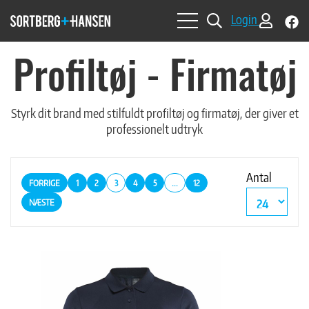
f
Login
b
so
Profiltøj - Firmatøj
Styrk dit brand med stilfuldt profiltøj og firmatøj, der giver et
professionelt udtryk
Antal
FORRIGE
1
2
3
4
5
...
12
NÆSTE