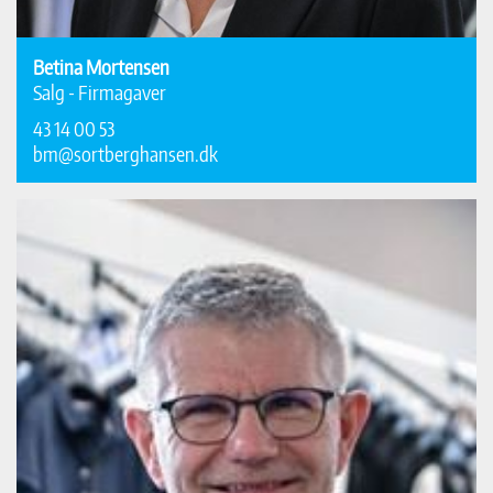
Betina Mortensen
Salg - Firmagaver
43 14 00 53
bm@sortberghansen.dk