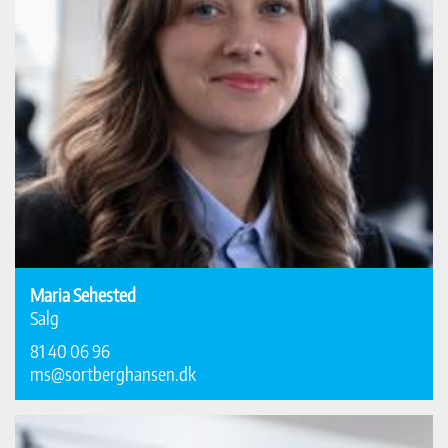
Maria Sehested
Salg
81 40 06 96
ms@sortberghansen.dk