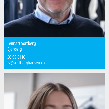
Lennart Sortberg
Ejer/salg
20 92 61 16
ls@sortberghansen.dk