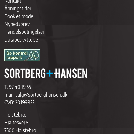
Kontakt
Åbningstider
Book et møde
Nyhedsbrev
Handelsbetingelser
Databeskyttelse
T:
97 40 19 55
mail:
salg@sortberghansen.dk
CVR: 30199855
Holstebro:
Hjaltesvej 8
7500 Holstebro