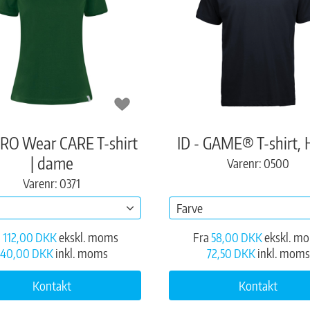
PRO Wear CARE T-shirt
ID - GAME® T-shirt, 
| dame
Varenr: 0500
Varenr: 0371
Farve
a
112,00 DKK
ekskl. moms
Fra
58,00 DKK
ekskl. m
140,00 DKK
inkl. moms
72,50 DKK
inkl. moms
Kontakt
Kontakt