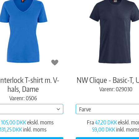
 Interlock T-shirt m. V-
NW Clique - Basic-T, 
hals, Dame
Varenr: 029030
Varenr: 0506
Farve
105,00 DKK
ekskl. moms
Fra
47,20 DKK
ekskl. m
131,25 DKK
inkl. moms
59,00 DKK
inkl. mom