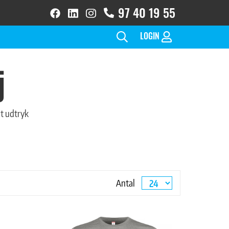
97 40 19 55
facebook
linkedin
instagram
brands
brands
brands
solid
solid
solid(1)
LOGIN
j
lt udtryk
Antal