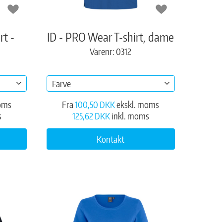
rt -
ID - PRO Wear T-shirt, dame
Varenr: 0312
Farve
oms
Fra
100,50 DKK
ekskl. moms
s
125,62 DKK
inkl. moms
Kontakt