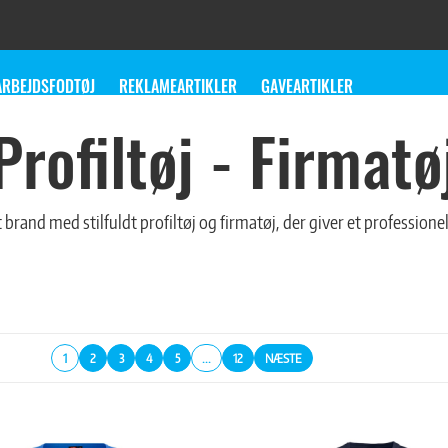
ARBEJDSFODTØJ
REKLAMEARTIKLER
GAVEARTIKLER
Profiltøj - Firmatø
t brand med stilfuldt profiltøj og firmatøj, der giver et professione
1
2
3
4
5
...
12
NÆSTE