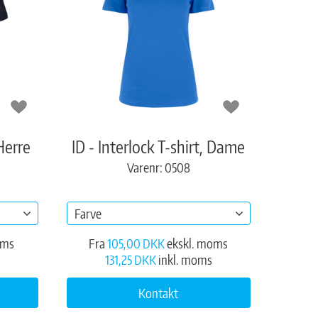
Herre
ID - Interlock T-shirt, Dame
Varenr: 0508
Farve
oms
Fra
105,00 DKK
ekskl. moms
131,25 DKK
inkl. moms
Kontakt