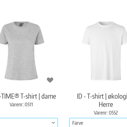
T-TIME® T-shirt | dame
ID - T-shirt | økolog
Herre
Varenr: 0511
Varenr: 0552
Farve