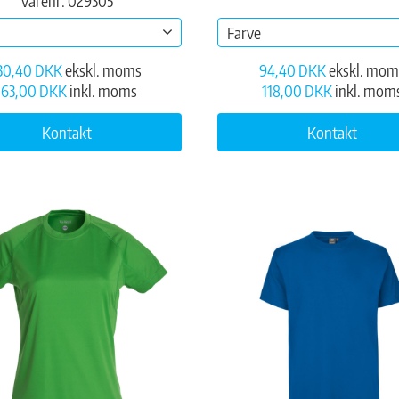
Varenr: 029305
Farve
30,40 DKK
ekskl. moms
94,40 DKK
ekskl. mom
163,00 DKK
inkl. moms
118,00 DKK
inkl. mom
Kontakt
Kontakt