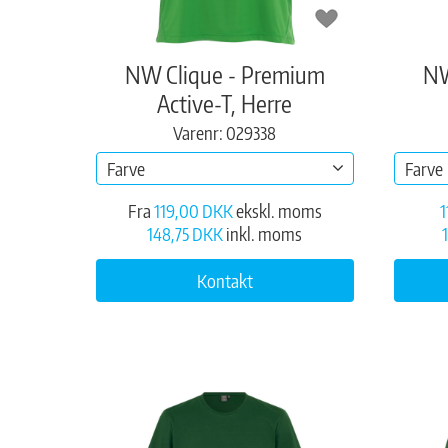
NW Clique - Premium
NW
Active-T, Herre
Varenr: 029338
Farve
Farve
Fra
119,00 DKK
ekskl. moms
1
148,75 DKK
inkl. moms
Kontakt