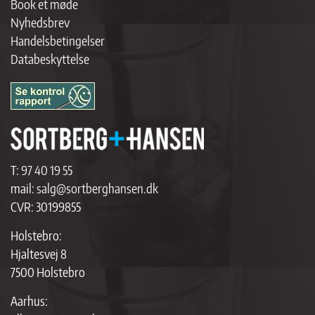
Book et møde
Nyhedsbrev
Handelsbetingelser
Databeskyttelse
T:
97 40 19 55
mail:
salg@sortberghansen.dk
CVR: 30199855
Holstebro:
Hjaltesvej 8
7500 Holstebro
Aarhus: