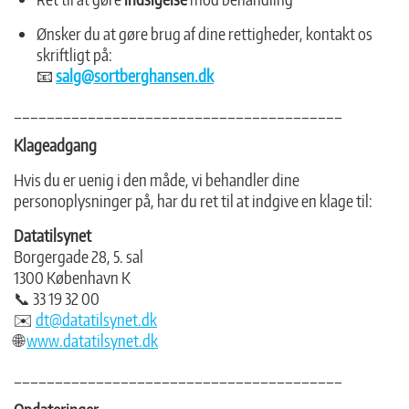
Ønsker du at gøre brug af dine rettigheder, kontakt os
skriftligt på:
📧
salg@sortberghansen.dk
________________________________________
Klageadgang
Hvis du er uenig i den måde, vi behandler dine
personoplysninger på, har du ret til at indgive en klage til:
Datatilsynet
Borgergade 28, 5. sal
1300 København K
📞 33 19 32 00
✉️
dt@datatilsynet.dk
🌐
www.datatilsynet.dk
________________________________________