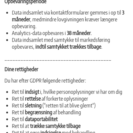
Opbevaringsperiode
Data indsamlet via kontaktformularer gemmes i op til
3
måneder
, medmindre lovgivningen kræver længere
opbevaring.
Analytics-data opbevares i
38 måneder
.
Data indsamlet med samtykke til markedsføring
opbevares,
indtil samtykket trækkes tilbage
.
________________________________________
Dine rettigheder
Du har efter GDPR følgende rettigheder:
Ret til
indsigt
i, hvilke personoplysninger vi har om dig
Ret til
rettelse
af forkerte oplysninger
Ret til
sletning
("retten til at blive glemt")
Ret til
begrænsning
af behandling
Ret til
dataportabilitet
Ret til at
trække samtykke tilbage
Ret til at gøre
indsigelse
mod behandling