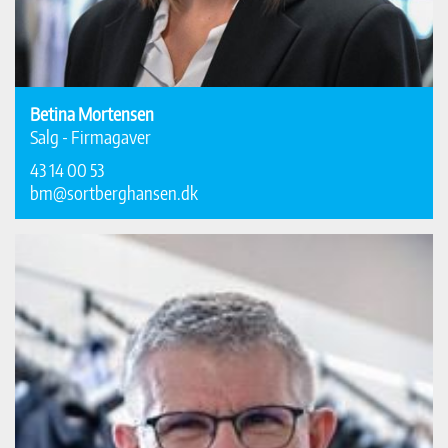
Betina Mortensen
Salg - Firmagaver
43 14 00 53
bm@sortberghansen.dk