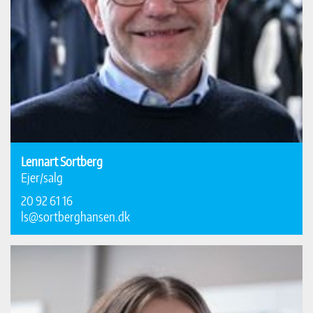
Lennart Sortberg
Ejer/salg
20 92 61 16
ls@sortberghansen.dk