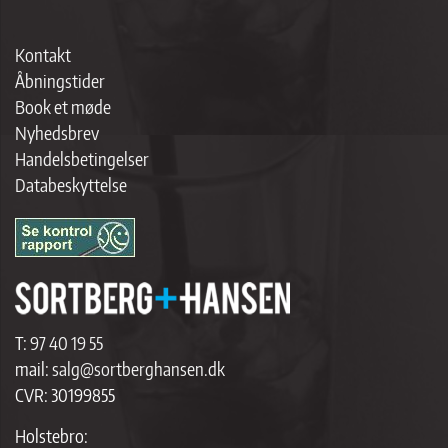
Kontakt
Åbningstider
Book et møde
Nyhedsbrev
Handelsbetingelser
Databeskyttelse
T:
97 40 19 55
mail:
salg@sortberghansen.dk
CVR: 30199855
Holstebro: