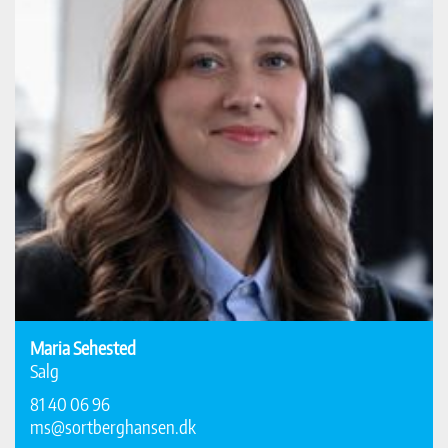
Maria Sehested
Salg
81 40 06 96
ms@sortberghansen.dk