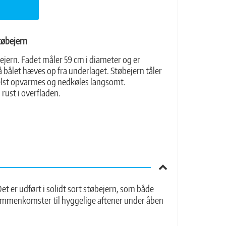
tøbejern
ejern. Fadet måler 59 cm i diameter og er
 bålet hæves op fra underlaget. Støbejern tåler
elst opvarmes og nedkøles langsomt.
 rust i overfladen.
Det er udført i solidt sort støbejern, som både
å sammenkomster til hyggelige aftener under åben