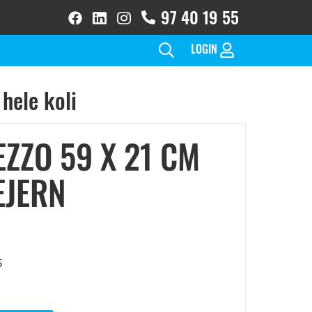
97 40 19 55
facebook
linkedin
instagram
brands
brands
brands
solid
solid
solid(1)
LOGIN
hele koli
ZZO 59 X 21 CM
EJERN
s