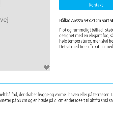
Kontakt
Bålfad Arezzo 59 x 21 cm Sort S
Flot og rummeligt bålfad i støb
designet med en elegant fod, så
høje temperaturer, men skal h
Det vil med tiden få patina med
onelt bålfad, der skaber hygge og varme i haven eller på terrassen. 
iameter på 59 cm og en højde på 21 cm er det ideelt til alt fra sm