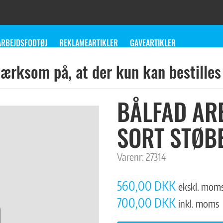
ARBEJDSFODTØJ
REKLAMEARTIKLER
GAVEARTIKLER
rksom på, at der kun kan bestilles 
BÅLFAD ARE
SORT STØB
Varenr:
27314
560,00 DKK
ekskl. mom
700,00 DKK
inkl. moms