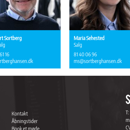
rt Sortberg
Maria Sehested
alg
Salg
61 16
81 40 06 96
rtberghansen.dk
ms@sortberghansen.dk
T:
Kontakt
ma
Åbningstider
C
Book et møde