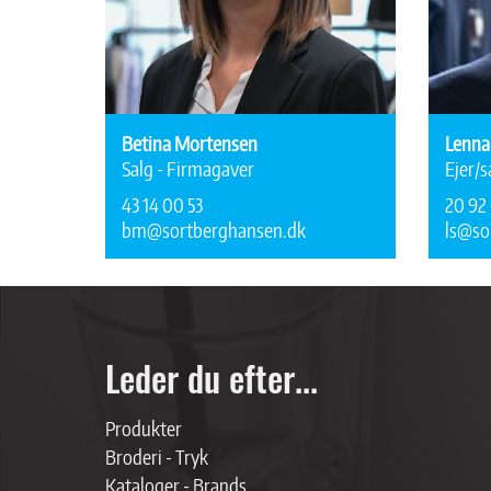
Betina Mortensen
Lenna
Salg - Firmagaver
Ejer/s
43 14 00 53
20 92 
bm@sortberghansen.dk
ls@so
Leder du efter...
Produkter
Broderi - Tryk
Kataloger - Brands