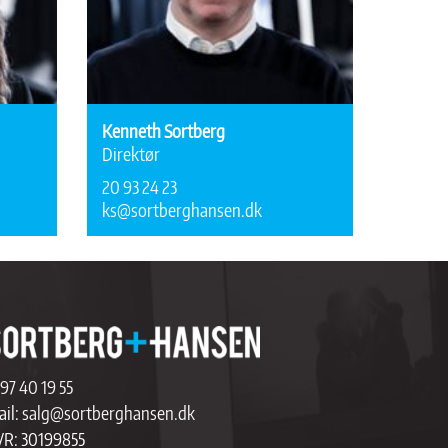
Kenneth Sortberg
Direktør
20 93 24 23
ks@sortberghansen.dk
97 40 19 55
il:
salg@sortberghansen.dk
VR: 30199855