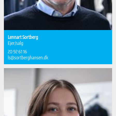
Lennart Sortberg
Ejer/salg
20 92 61 16
ls@sortberghansen.dk