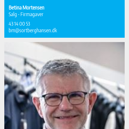
Betina Mortensen
Salg - Firmagaver
43 14 00 53
bm@sortberghansen.dk