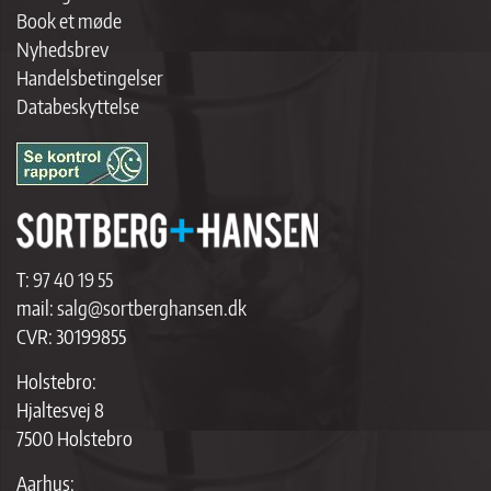
Book et møde
Nyhedsbrev
Handelsbetingelser
Databeskyttelse
T:
97 40 19 55
mail:
salg@sortberghansen.dk
CVR: 30199855
Holstebro:
Hjaltesvej 8
7500 Holstebro
Aarhus: