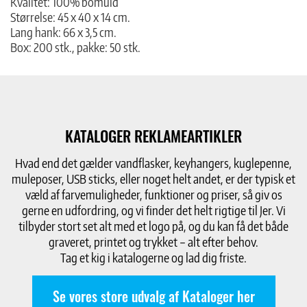
Kvalitet: 100% bomuld
Størrelse: 45 x 40 x 14 cm.
Lang hank: 66 x 3,5 cm.
Box: 200 stk., pakke: 50 stk.
KATALOGER REKLAMEARTIKLER
Hvad end det gælder vandflasker, keyhangers, kuglepenne,
muleposer, USB sticks, eller noget helt andet, er der typisk et
væld af farvemuligheder, funktioner og priser, så giv os
gerne en udfordring, og vi finder det helt rigtige til Jer. Vi
tilbyder stort set alt med et logo på, og du kan få det både
graveret, printet og trykket – alt efter behov.
Tag et kig i katalogerne og lad dig friste.
Se vores store udvalg af Kataloger her