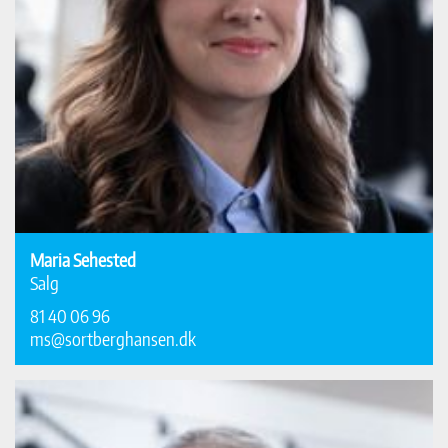
Maria Sehested
Salg
81 40 06 96
ms@sortberghansen.dk