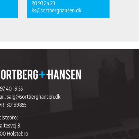
20 93 24 23
ks@sortberghansen.dk
97 40 19 55
il:
salg@sortberghansen.dk
VR: 30199855
lstebro:
altesvej 8
00 Holstebro