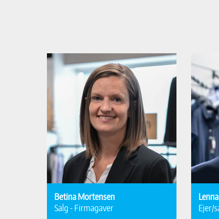
Betina Mortensen
Lenna
Salg - Firmagaver
Ejer/s