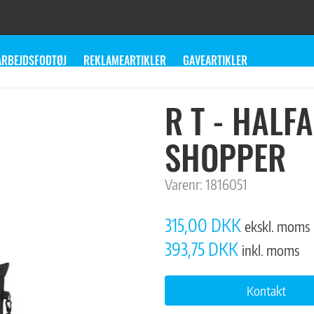
ARBEJDSFODTØJ
REKLAMEARTIKLER
GAVEARTIKLER
R T - HALF
SHOPPER
Varenr:
1816051
315,00 DKK
ekskl. moms
393,75 DKK
inkl. moms
Kontakt