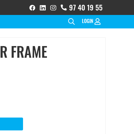
97 40 19 55
facebook
linkedin
instagram
brands
brands
brands
solid
solid
solid(1)
LOGIN
AR FRAME