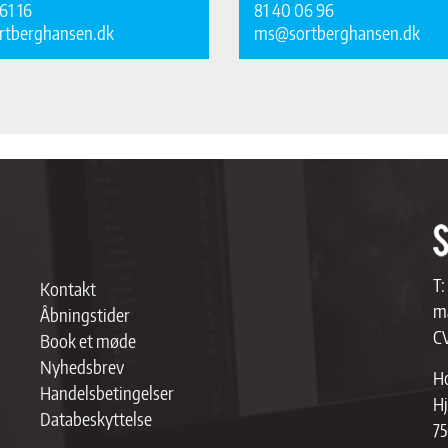
61 16
81 40 06 96
rtberghansen.dk
ms@sortberghansen.dk
T:
Kontakt
ma
Åbningstider
C
Book et møde
Nyhedsbrev
Ho
Handelsbetingelser
Hj
Databeskyttelse
75