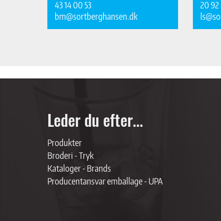
43 14 00 53
20 92 
bm@sortberghansen.dk
ls@so
Leder du efter...
Produkter
Broderi - Tryk
Kataloger - Brands
Producentansvar emballage - UPA