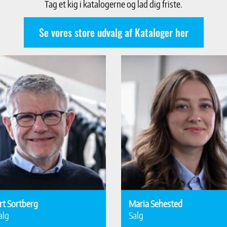
Tag et kig i katalogerne og lad dig friste.
Se vores store udvalg af Kataloger her
rt Sortberg
Maria Sehested
alg
Salg