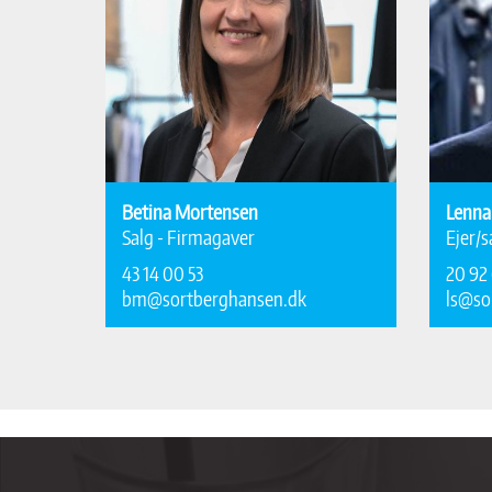
Betina Mortensen
Lenna
Salg - Firmagaver
Ejer/s
43 14 00 53
20 92 
bm@sortberghansen.dk
ls@so