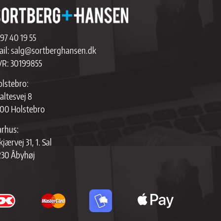
97 40 19 55
il:
salg@sortberghansen.dk
VR: 30199855
lstebro:
altesvej 8
00 Holstebro
rhus:
kjærvej 31, 1. Sal
230 Åbyhøj
apple
pay
brands