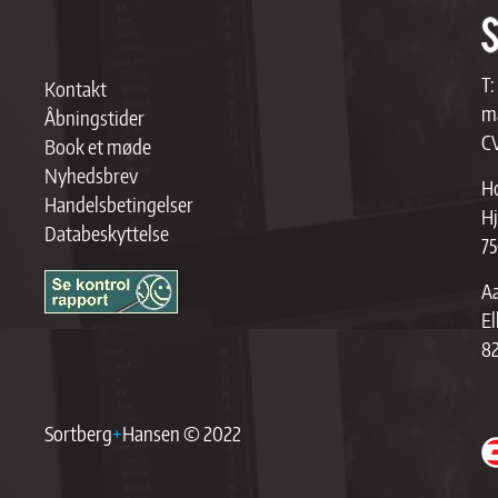
T:
Kontakt
ma
Åbningstider
C
Book et møde
Nyhedsbrev
Ho
Handelsbetingelser
Hj
Databeskyttelse
75
Aa
El
8
Sortberg
+
Hansen © 2022