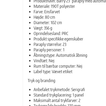
Produktnavn: Barry 23" paraply med automa
Materiale: 190T polyester
Farve: Ensfarvet
Højde: 80 cm
Diameter: 102 cm
Vægt: 356 g
Oprindelsesland: PRC
Produkt specifikke egenskaber
Paraply størrelse: 23
Paraply personer: 1
Åbningstype: Automatisk åbning
Vindtæt: Nej
Rum til bærbar computer: Nej
Label type: Vævet etiket
Tryk og branding
Anbefalet trykmetode: Serigrafi
Standard trykplacering: 1 panel
Maksimalt antal trykfarver: 2
Trykområde bredde: 270 mm