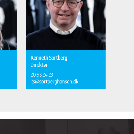
Kenneth Sortberg
Direktør
20 93 24 23
ks@sortberghansen.dk