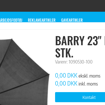
ARBEJDSFODTØJ
REKLAMEARTIKLER
GAVEARTIKLER
BARRY 23" 
STK.
Varenr:
1090530-100
0,00 DKK
ekskl. moms
0,00 DKK
inkl. moms
Kontakt