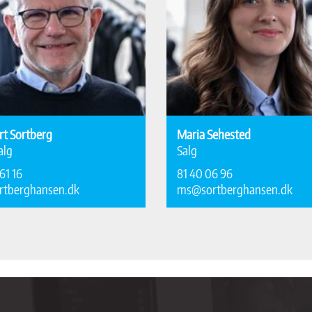
rt Sortberg
Maria Sehested
alg
Salg
61 16
81 40 06 96
rtberghansen.dk
ms@sortberghansen.dk