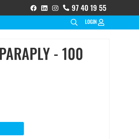
97 40 19 55
facebook
linkedin
instagram
brands
brands
brands
solid
solid
solid(1)
LOGIN
PARAPLY - 100