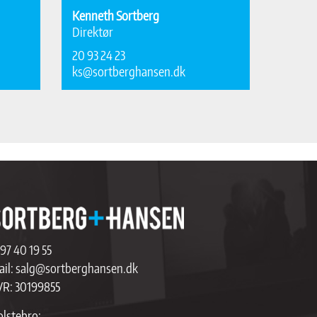
Kenneth Sortberg
Direktør
20 93 24 23
ks@sortberghansen.dk
97 40 19 55
il:
salg@sortberghansen.dk
VR: 30199855
lstebro: