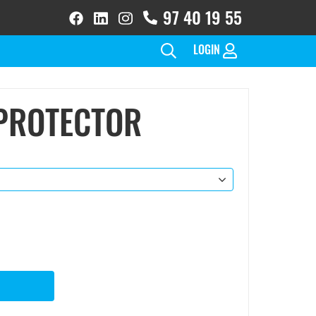
97 40 19 55
facebook
linkedin
instagram
brands
brands
brands
solid
solid
solid(1)
LOGIN
-PROTECTOR