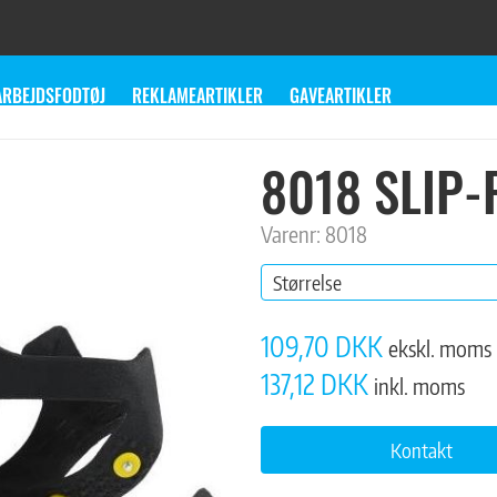
ARBEJDSFODTØJ
REKLAMEARTIKLER
GAVEARTIKLER
8018 SLIP
Varenr: 8018
Størrelse
109,70 DKK
ekskl. moms
137,12 DKK
inkl. moms
Kontakt