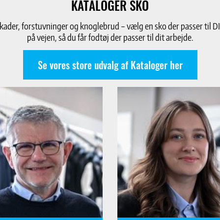
KATALOGER SKO
ader, forstuvninger og knoglebrud – vælg en sko der passer til D
på vejen, så du får fodtøj der passer til dit arbejde.
Se vores store udvalg af Kataloger her