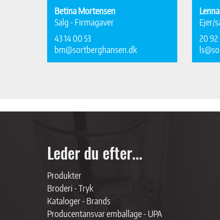
Betina Mortensen
Lenna
Salg - Firmagaver
Ejer/s
43 14 00 53
20 92 
bm@sortberghansen.dk
ls@so
Leder du efter...
Produkter
Broderi - Tryk
Kataloger - Brands
Producentansvar emballage - UPA