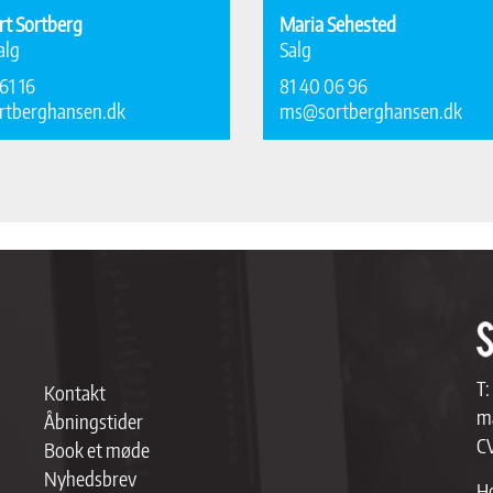
rt Sortberg
Maria Sehested
alg
Salg
61 16
81 40 06 96
rtberghansen.dk
ms@sortberghansen.dk
T:
Kontakt
ma
Åbningstider
C
Book et møde
Nyhedsbrev
Ho