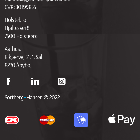
CVR: 30199855
Holstebro:
Hjaltesvej 8
7500 Holstebro
Aarhus:
Elkjærvej 31, 1. Sal
8230 Åbyhøj
Sortberg
+
Hansen © 2022
ap
p
br
so