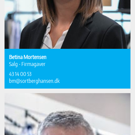
Betina Mortensen
Salg - Firmagaver
43 14 00 53
bm@sortberghansen.dk