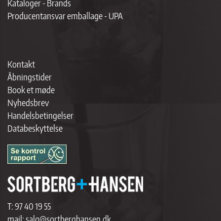
Kataloger - Brands
Producentansvar emballage - UPA
Kontakt
Åbningstider
Book et møde
Nyhedsbrev
Handelsbetingelser
Databeskyttelse
T:
97 40 19 55
mail:
salg@sortberghansen.dk