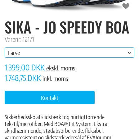
SIKA - JO SPEEDY BOA
Varenr: 12171
Farve
1.399,00 DKK
ekskl. moms
1.748,75 DKK
inkl. moms
Kontakt
Sikkerhedssko af slidstærkt og hurtigttørrende
tekstil/microfiber. Med BOA® Fit System. Ekstra
skridhæmmende, stødabsorberende, fleksibel,
varmeresistent og slidstærk ydersål af EVA/gummi.