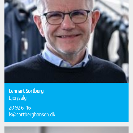
Lennart Sortberg
Ejer/salg
20 92 61 16
ls@sortberghansen.dk