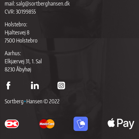
mail:
salg@sortberghansen.dk
CVR: 30199855
Holstebro:
Hjaltesvej 8
7500 Holstebro
Aarhus:
Elkjærvej 31, 1. Sal
8230 Åbyhøj
Sortberg
+
Hansen © 2022
ap
p
br