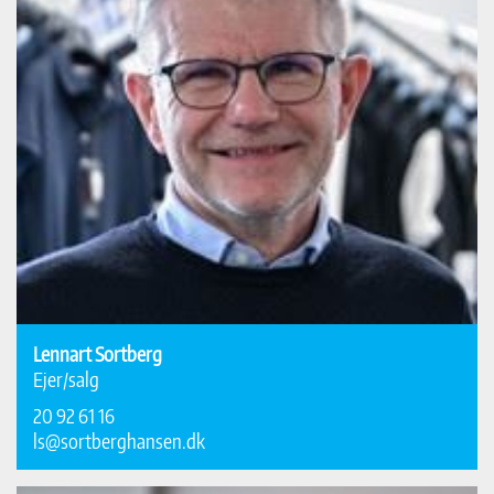
Lennart Sortberg
Ejer/salg
20 92 61 16
ls@sortberghansen.dk