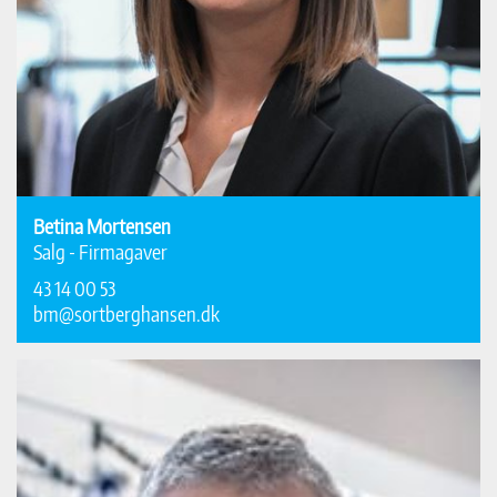
Betina Mortensen
Salg - Firmagaver
43 14 00 53
bm@sortberghansen.dk