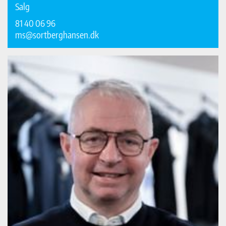
Salg
81 40 06 96
ms@sortberghansen.dk