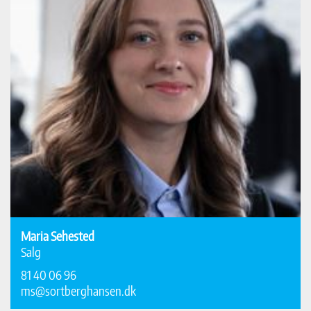
Maria Sehested
Salg
81 40 06 96
ms@sortberghansen.dk