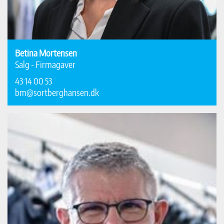
Betina Mortensen
Salg - Firmagaver
43 14 00 53
bm@sortberghansen.dk