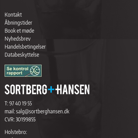
Kontakt
Åbningstider
Book et møde
Nyhedsbrev
Handelsbetingelser
Databeskyttelse
T:
97 40 19 55
mail:
salg@sortberghansen.dk
CVR: 30199855
Holstebro: