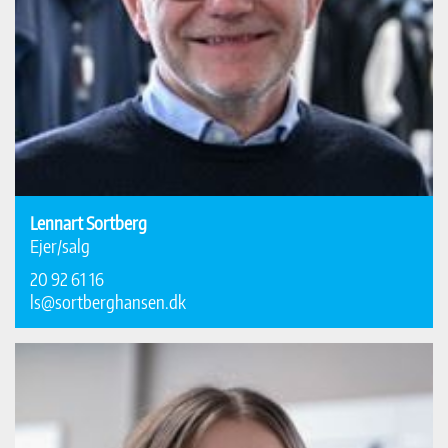
Lennart Sortberg
Ejer/salg
20 92 61 16
ls@sortberghansen.dk