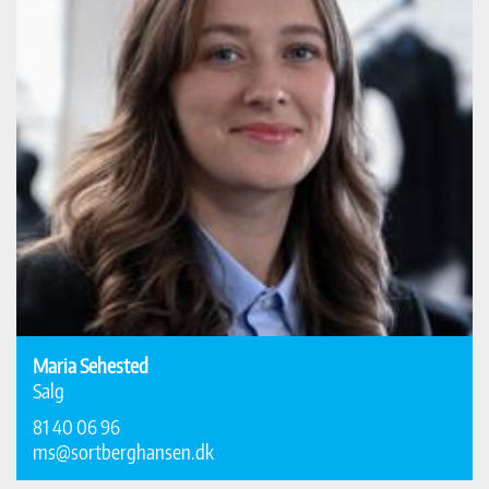
Maria Sehested
Salg
81 40 06 96
ms@sortberghansen.dk