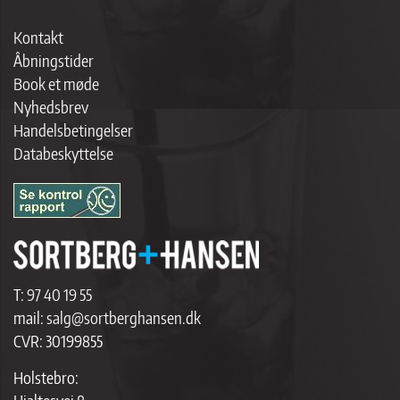
Kontakt
Åbningstider
Book et møde
Nyhedsbrev
Handelsbetingelser
Databeskyttelse
T:
97 40 19 55
mail:
salg@sortberghansen.dk
CVR: 30199855
Holstebro: