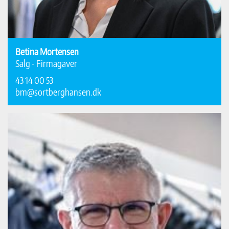
Betina Mortensen
Salg - Firmagaver
43 14 00 53
bm@sortberghansen.dk