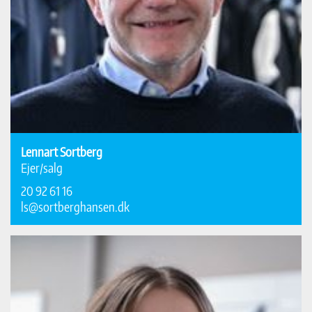
Lennart Sortberg
Ejer/salg
20 92 61 16
ls@sortberghansen.dk