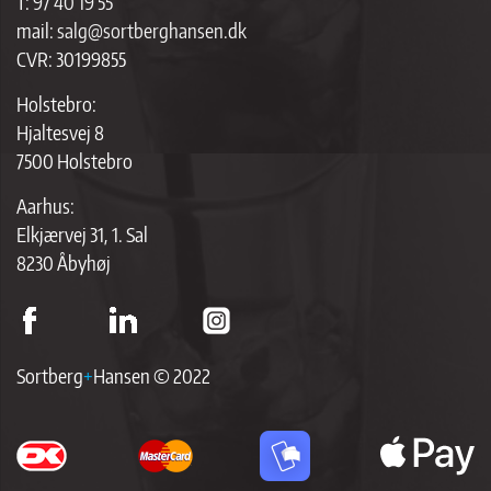
T:
97 40 19 55
mail:
salg@sortberghansen.dk
CVR: 30199855
Holstebro:
Hjaltesvej 8
7500 Holstebro
Aarhus:
Elkjærvej 31, 1. Sal
8230 Åbyhøj
Sortberg
+
Hansen © 2022
ap
p
br