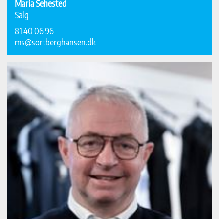
Maria Sehested
Salg
81 40 06 96
ms@sortberghansen.dk