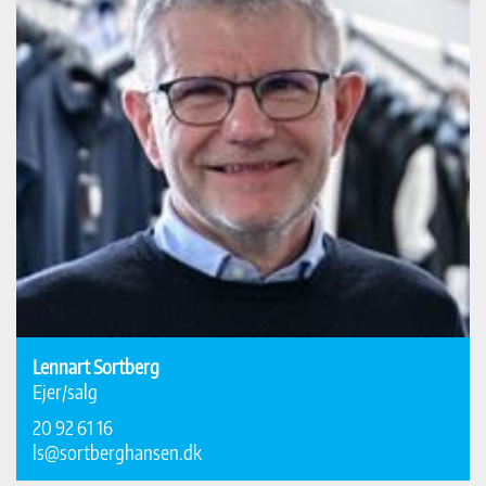
Lennart Sortberg
Ejer/salg
20 92 61 16
ls@sortberghansen.dk