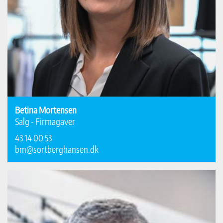
Betina Mortensen
Salg - Firmagaver
43 14 00 53
bm@sortberghansen.dk