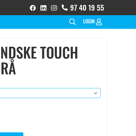
97 40 19 55
facebook
linkedin
instagram
brands
brands
brands
solid
solid
solid(1)
LOGIN
NDSKE TOUCH
GRÅ