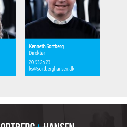
Kenneth Sortberg
Direktør
20 93 24 23
ks@sortberghansen.dk