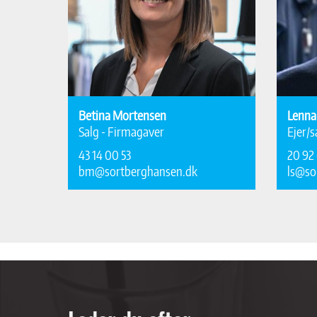
Betina Mortensen
Lenna
Salg - Firmagaver
Ejer/s
43 14 00 53
20 92 
bm@sortberghansen.dk
ls@so