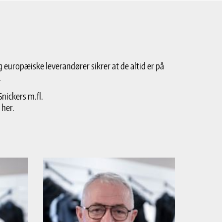
g europæiske leverandører sikrer at de altid er på
.
nickers m.fl.
 her.