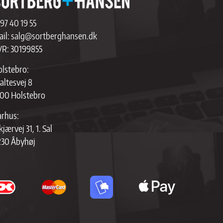
97 40 19 55
il:
salg@sortberghansen.dk
VR: 30199855
lstebro:
altesvej 8
00 Holstebro
rhus:
kjærvej 31, 1. Sal
230 Åbyhøj
apple
pay
brands
solid