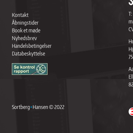
T:
Kontakt
ma
Åbningstider
C
Book et møde
Nyhedsbrev
Ho
Handelsbetingelser
Hj
Databeskyttelse
75
Aa
El
8
Sortberg
+
Hansen © 2022