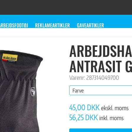
ARBEJDSFODTØJ
REKLAMEARTIKLER
GAVEARTIKLER
ARBEJDSHA
ANTRASIT 
Varenr: 287314049700
Farve
45,00 DKK
ekskl. moms
56,25 DKK
inkl. moms