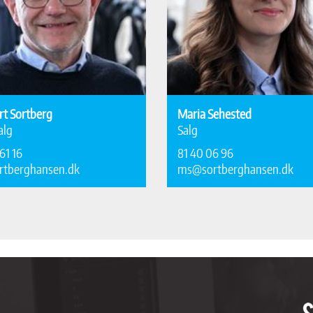
rt Sortberg
Maria Sehested
alg
Salg
61 16
81 40 06 96
rtberghansen.dk
ms@sortberghansen.dk