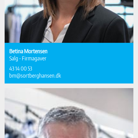
Betina Mortensen
Salg - Firmagaver
43 14 00 53
bm@sortberghansen.dk