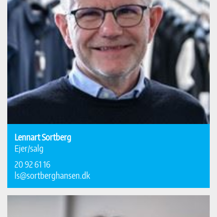
Lennart Sortberg
Ejer/salg
20 92 61 16
ls@sortberghansen.dk