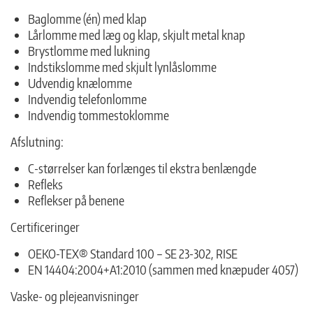
Baglomme (én) med klap
Lårlomme med læg og klap, skjult metal knap
Brystlomme med lukning
Indstikslomme med skjult lynlåslomme
Udvendig knælomme
Indvendig telefonlomme
Indvendig tommestoklomme
Afslutning:
C-størrelser kan forlænges til ekstra benlængde
Refleks
Reflekser på benene
Certificeringer
OEKO-TEX® Standard 100 – SE 23-302, RISE
EN 14404:2004+A1:2010 (sammen med knæpuder 4057)
Vaske- og plejeanvisninger