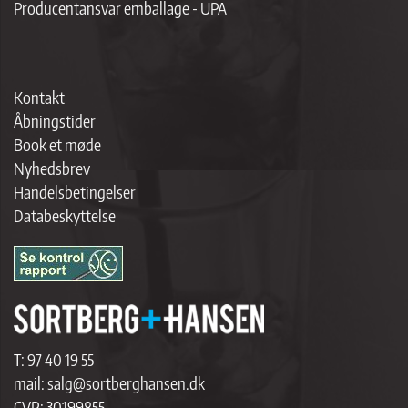
Producentansvar emballage - UPA
Kontakt
Åbningstider
Book et møde
Nyhedsbrev
Handelsbetingelser
Databeskyttelse
T:
97 40 19 55
mail:
salg@sortberghansen.dk
CVR: 30199855