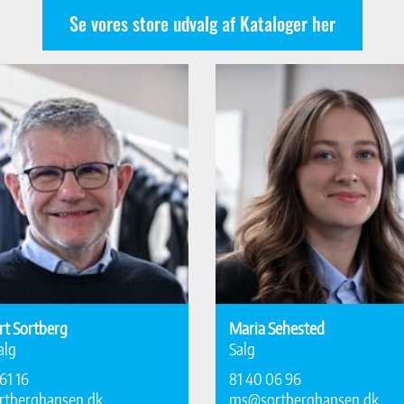
Se vores store udvalg af Kataloger her
rt Sortberg
Maria Sehested
alg
Salg
61 16
81 40 06 96
rtberghansen.dk
ms@sortberghansen.dk