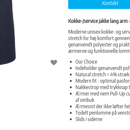
Kontakt
Kokke-/service jakke lang arm 
Moderne unisex kokke- og serv
stretch for høj komfort genne
genanvendt polyester og prakti
ærmerne og funktionelle lommel
Our Choice
Indeholder genanvendt poly
Natural stretch = 4% stræk
Modern fit - optimal pasfo
Nakkestrop med trykknap 
Ærmer med nem Pull-Up cuf
af ombuk
Ærmesnit der ikke løfter h
Todelt penlomme på venst
Slids i siderne