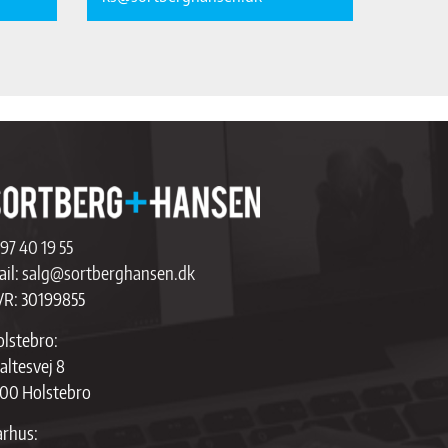
97 40 19 55
il:
salg@sortberghansen.dk
VR: 30199855
lstebro:
altesvej 8
00 Holstebro
rhus: