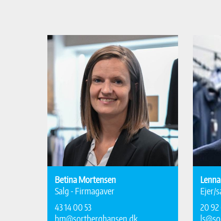
Betina Mortensen
Lenna
Salg - Firmagaver
Ejer/s
43 14 00 53
20 92 
bm@sortberghansen.dk
ls@so