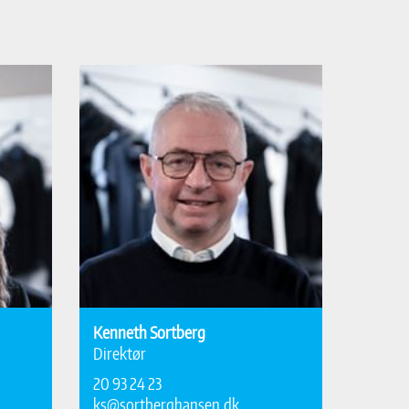
Kenneth Sortberg
Direktør
20 93 24 23
ks@sortberghansen.dk