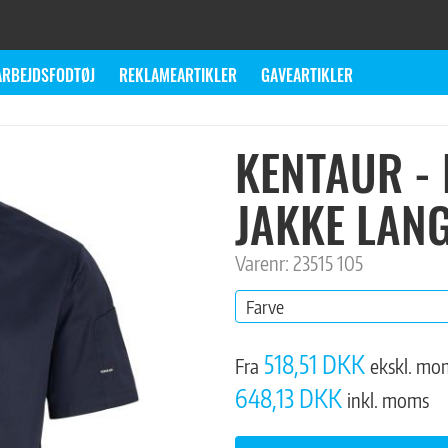
ARBEJDSFODTØJ
REKLAMEARTIKLER
GAVEARTIKLER
KENTAUR -
JAKKE LANG
Varenr: 23515 105
Farve
518,51 DKK
Fra
ekskl. mo
648,13 DKK
inkl. moms