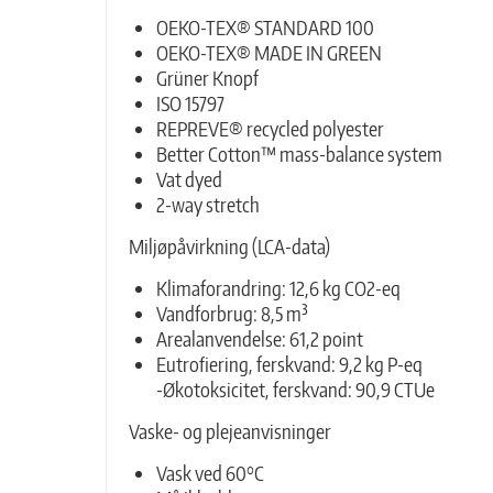
OEKO-TEX® STANDARD 100
OEKO-TEX® MADE IN GREEN
Grüner Knopf
ISO 15797
REPREVE® recycled polyester
Better Cotton™ mass-balance system
Vat dyed
2-way stretch
Miljøpåvirkning (LCA-data)
Klimaforandring: 12,6 kg CO2-eq
Vandforbrug: 8,5 m³
Arealanvendelse: 61,2 point
Eutrofiering, ferskvand: 9,2 kg P-eq
-Økotoksicitet, ferskvand: 90,9 CTUe
Vaske- og plejeanvisninger
Vask ved 60°C