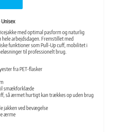
- Unisex
icejakke med optimal pasform og naturlig
m hele arbejdsdagen. Fremstillet med
ske funktioner som Pull-Up cuff, mobilitet i
øsninger til professionelt brug.
ester fra PET-flasker
rm
til smækforklæde
f, så ærmet hurtigt kan trækkes op uden brug
ele jakken ved bevægelse
re ærme