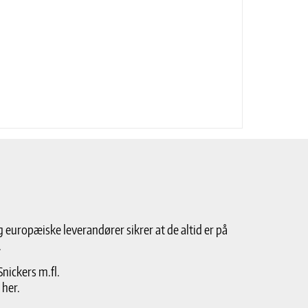
g europæiske leverandører sikrer at de altid er på
.
nickers m.fl.
 her.