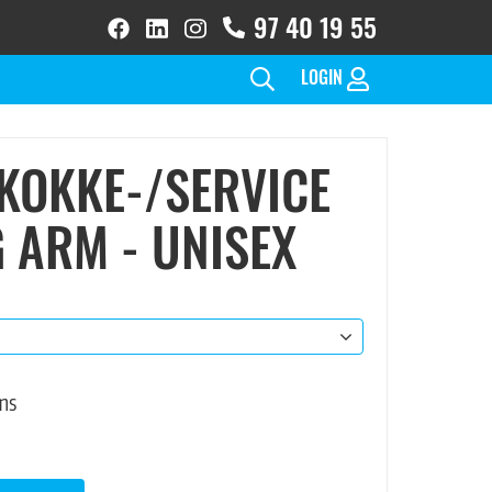
97 40 19 55
facebook
linkedin
instagram
brands
brands
brands
solid
solid
solid(1)
LOGIN
 KOKKE-/SERVICE
 ARM - UNISEX
ms