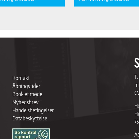
T:
Kontakt
ma
Åbningstider
C
Book et møde
Nyhedsbrev
Ho
Handelsbetingelser
Hj
Databeskyttelse
75
Aa