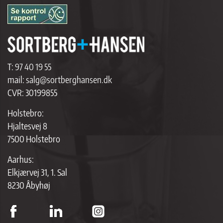
T:
97 40 19 55
mail:
salg@sortberghansen.dk
CVR: 30199855
Holstebro:
Hjaltesvej 8
7500 Holstebro
Aarhus:
Elkjærvej 31, 1. Sal
8230 Åbyhøj