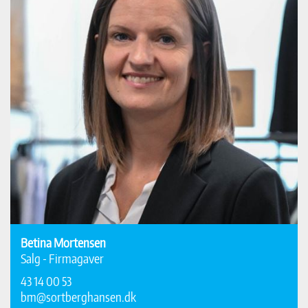
Betina Mortensen
Salg - Firmagaver
43 14 00 53
bm@sortberghansen.dk