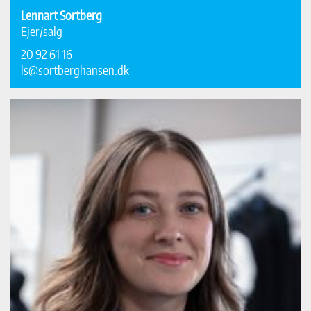
Lennart Sortberg
Ejer/salg
20 92 61 16
ls@sortberghansen.dk