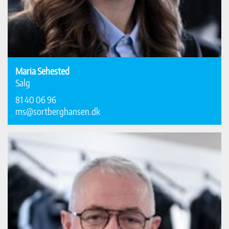
Maria Sehested
Salg
81 40 06 96
ms@sortberghansen.dk