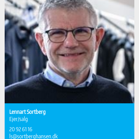
Lennart Sortberg
Ejer/salg
20 92 61 16
ls@sortberghansen.dk