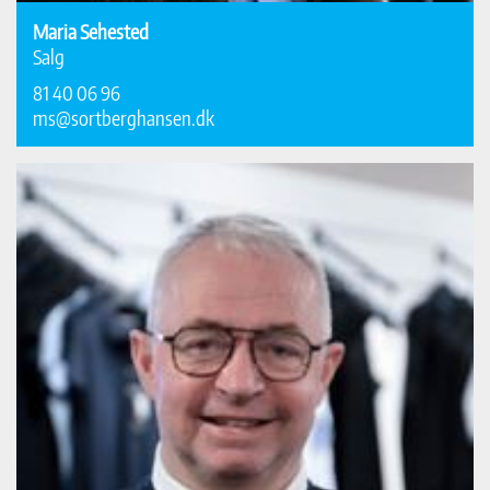
Maria Sehested
Salg
81 40 06 96
ms@sortberghansen.dk