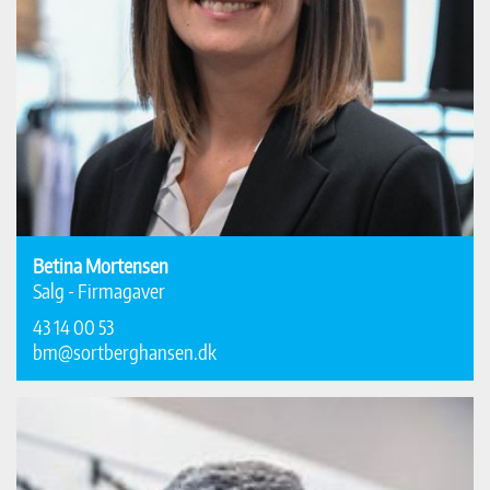
Betina Mortensen
Salg - Firmagaver
43 14 00 53
bm@sortberghansen.dk