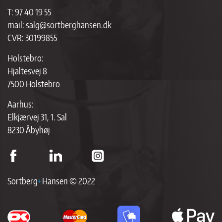
T:
97 40 19 55
mail:
salg@sortberghansen.dk
CVR: 30199855
Holstebro:
Hjaltesvej 8
7500 Holstebro
Aarhus:
Elkjærvej 31, 1. Sal
8230 Åbyhøj
Sortberg
+
Hansen © 2022
ap
p