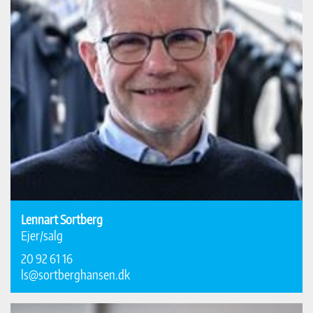
Lennart Sortberg
Ejer/salg
20 92 61 16
ls@sortberghansen.dk