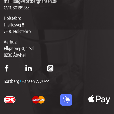
mail:
salg@sortberghansen.dk
CVR: 30199855
Holstebro:
Hjaltesvej 8
7500 Holstebro
Aarhus:
Elkjærvej 31, 1. Sal
8230 Åbyhøj
Sortberg
+
Hansen © 2022
ap
p
br
so