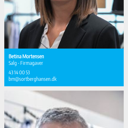
Betina Mortensen
Salg - Firmagaver
43 14 00 53
bm@sortberghansen.dk