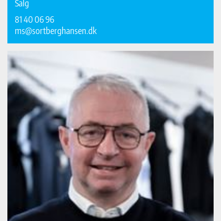
Salg
81 40 06 96
ms@sortberghansen.dk