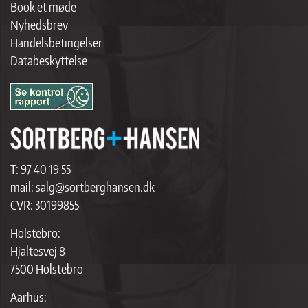
Book et møde
Nyhedsbrev
Handelsbetingelser
Databeskyttelse
T:
97 40 19 55
mail:
salg@sortberghansen.dk
CVR: 30199855
Holstebro:
Hjaltesvej 8
7500 Holstebro
Aarhus: