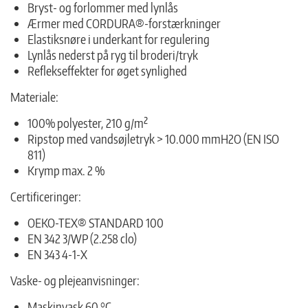
Bryst- og forlommer med lynlås
Ærmer med CORDURA®-forstærkninger
Elastiksnøre i underkant for regulering
Lynlås nederst på ryg til broderi/tryk
Reflekseffekter for øget synlighed
Materiale:
100% polyester, 210 g/m²
Ripstop med vandsøjletryk > 10.000 mmH2O (EN ISO
811)
Krymp max. 2 %
Certificeringer:
OEKO-TEX® STANDARD 100
EN 342 3/WP (2.258 clo)
EN 343 4-1-X
Vaske- og plejeanvisninger:
Maskinvask 60 °C