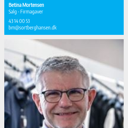
Betina Mortensen
Salg - Firmagaver
43 14 00 53
bm@sortberghansen.dk