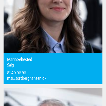
Maria Sehested
Salg
81 40 06 96
ms@sortberghansen.dk