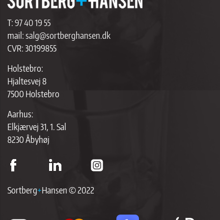
T:
97 40 19 55
mail:
salg@sortberghansen.dk
CVR: 30199855
Holstebro:
Hjaltesvej 8
7500 Holstebro
Aarhus:
Elkjærvej 31, 1. Sal
8230 Åbyhøj
Sortberg
+
Hansen © 2022
ap