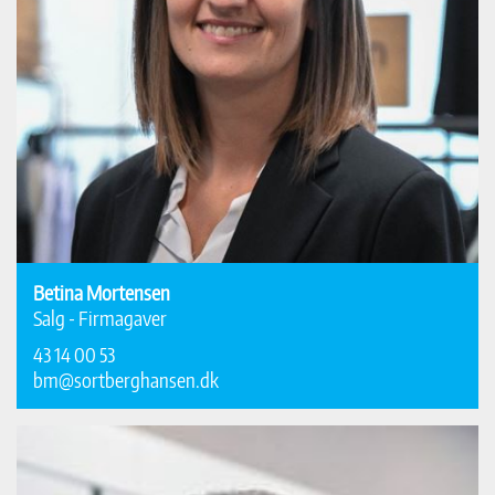
Betina Mortensen
Salg - Firmagaver
43 14 00 53
bm@sortberghansen.dk