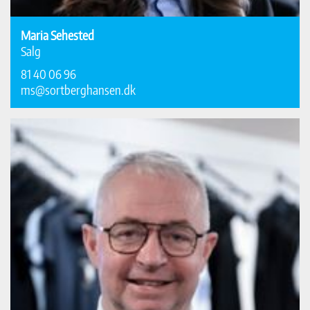
Maria Sehested
Salg
81 40 06 96
ms@sortberghansen.dk