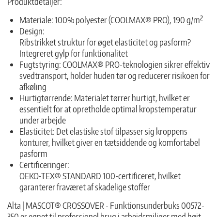
Produktdetaljer:
Materiale: 100% polyester (COOLMAX® PRO), 190 g/m²
Design:
Ribstrikket struktur for øget elasticitet og pasform?
Integreret gylp for funktionalitet
Fugtstyring: COOLMAX® PRO-teknologien sikrer effektiv
svedtransport, holder huden tør og reducerer risikoen for
afkøling
Hurtigtørrende: Materialet tørrer hurtigt, hvilket er
essentielt for at opretholde optimal kropstemperatur
under arbejde
Elasticitet: Det elastiske stof tilpasser sig kroppens
konturer, hvilket giver en tætsiddende og komfortabel
pasform
Certificeringer:
OEKO-TEX® STANDARD 100-certificeret, hvilket
garanterer fraværet af skadelige stoffer
Alta | MASCOT® CROSSOVER - Funktionsunderbuks 00572-
350 er egnet til professionel brug i arbejdsmiljøer med højt