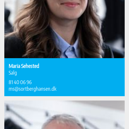
Maria Sehested
Salg
81 40 06 96
ms@sortberghansen.dk