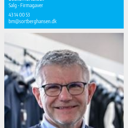
Salg - Firmagaver
43 14 00 53
bm@sortberghansen.dk