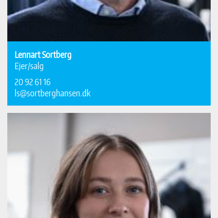
Lennart Sortberg
Ejer/salg
20 92 61 16
ls@sortberghansen.dk