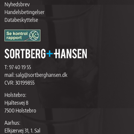
Nyhedsbrev
Handelsbetingelser
Databeskyttelse
T:
97 40 19 55
mail:
salg@sortberghansen.dk
CVR: 30199855
Holstebro:
Hjaltesvej 8
7500 Holstebro
Aarhus:
Elkjærvej 31, 1. Sal