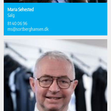
Maria Sehested
Salg
81 40 06 96
ms@sortberghansen.dk