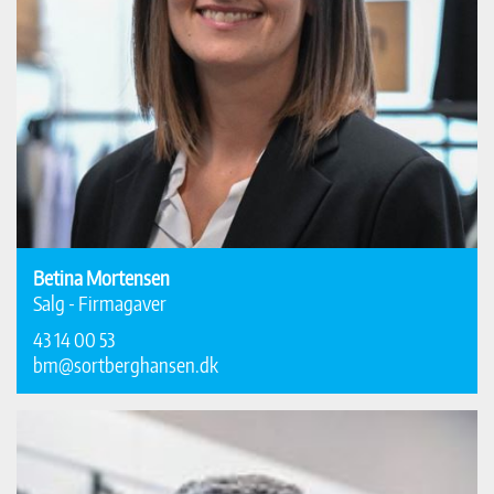
Betina Mortensen
Salg - Firmagaver
43 14 00 53
bm@sortberghansen.dk