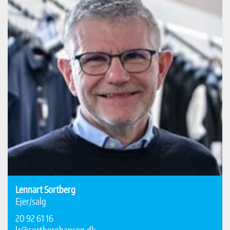
Lennart Sortberg
Ejer/salg
20 92 61 16
ls@sortberghansen.dk