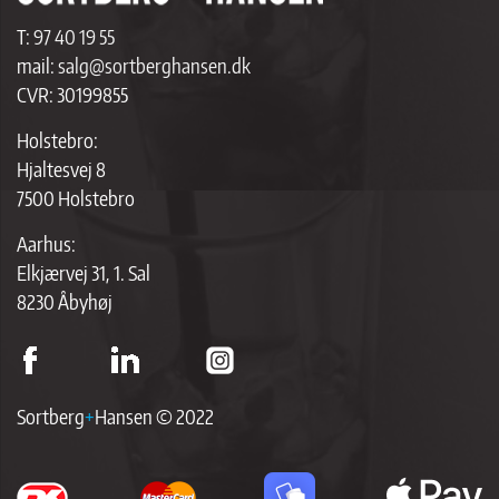
T:
97 40 19 55
mail:
salg@sortberghansen.dk
CVR: 30199855
Holstebro:
Hjaltesvej 8
7500 Holstebro
Aarhus:
Elkjærvej 31, 1. Sal
8230 Åbyhøj
Sortberg
+
Hansen © 2022
ap