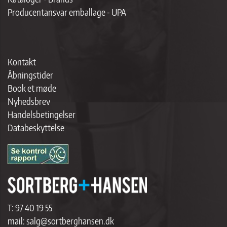
Producentansvar emballage - UPA
Kontakt
Åbningstider
Book et møde
Nyhedsbrev
Handelsbetingelser
Databeskyttelse
T:
97 40 19 55
mail:
salg@sortberghansen.dk