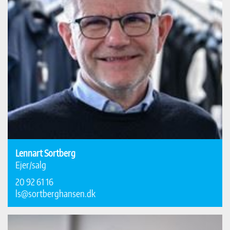
Lennart Sortberg
Ejer/salg
20 92 61 16
ls@sortberghansen.dk