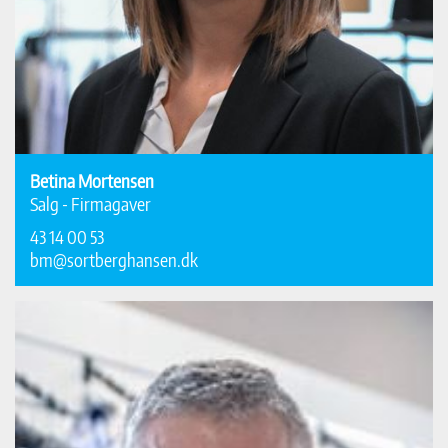
Betina Mortensen
Salg - Firmagaver
43 14 00 53
bm@sortberghansen.dk