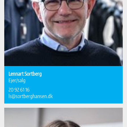
Lennart Sortberg
Ejer/salg
20 92 61 16
ls@sortberghansen.dk