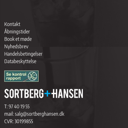
Kontakt
Åbningstider
Book et møde
Nyhedsbrev
Handelsbetingelser
Databeskyttelse
T:
97 40 19 55
mail:
salg@sortberghansen.dk
CVR: 30199855