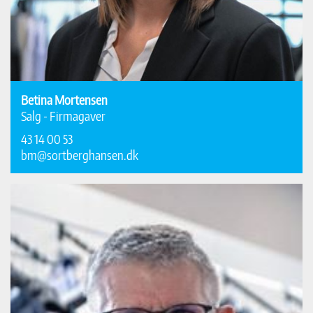
Betina Mortensen
Salg - Firmagaver
43 14 00 53
bm@sortberghansen.dk