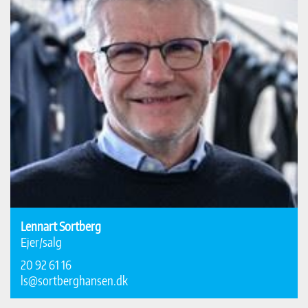
Lennart Sortberg
Ejer/salg
20 92 61 16
ls@sortberghansen.dk