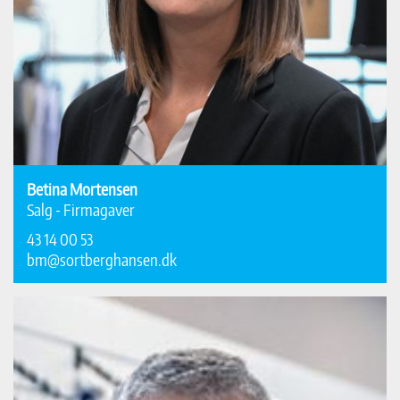
Betina Mortensen
Salg - Firmagaver
43 14 00 53
bm@sortberghansen.dk