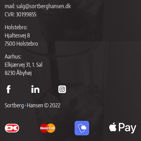
mail:
salg@sortberghansen.dk
CVR: 30199855
Holstebro:
Hjaltesvej 8
7500 Holstebro
Aarhus:
Elkjærvej 31, 1. Sal
8230 Åbyhøj
Sortberg
+
Hansen © 2022
ap
p
br