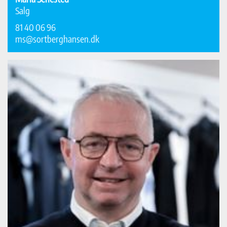
Salg
81 40 06 96
ms@sortberghansen.dk