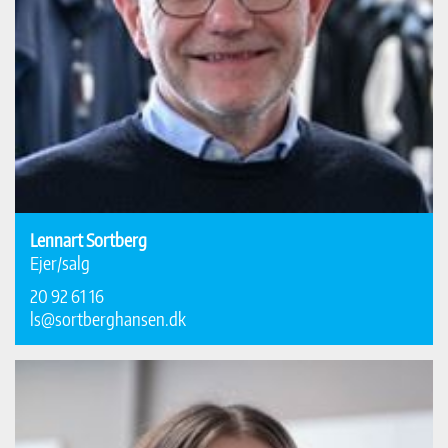
Lennart Sortberg
Ejer/salg
20 92 61 16
ls@sortberghansen.dk