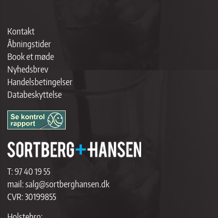
Kontakt
Åbningstider
Book et møde
Nyhedsbrev
Handelsbetingelser
Databeskyttelse
T:
97 40 19 55
mail:
salg@sortberghansen.dk
CVR: 30199855
Holstebro: