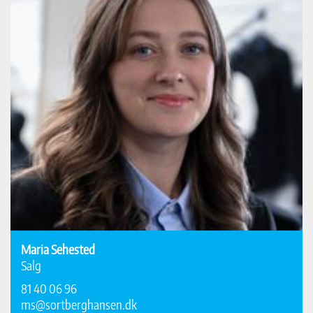
Maria Sehested
Salg
81 40 06 96
ms@sortberghansen.dk