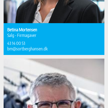
Betina Mortensen
Salg - Firmagaver
43 14 00 53
bm@sortberghansen.dk