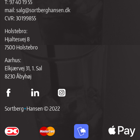
T:
97 40 19 55
mail:
salg@sortberghansen.dk
CVR: 30199855
Holstebro:
Hjaltesvej 8
7500 Holstebro
Aarhus:
Elkjærvej 31, 1. Sal
8230 Åbyhøj
Sortberg
+
Hansen © 2022
ap
p