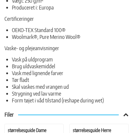
Vægt: 250 g/m²
Produceret i: Europa
Certificeringer
OEKO-TEX Standard 100®
Woolmark®, Pure Merino Wool®
Vaske- og plejeanvisninger
Vask på uldprogram
Brug uldvaskemiddel
Vask med lignende farver
Tør fladt
Skal vaskes med vrangen ud
Strygning ved lav varme
Form tøjet i våd tilstand (reshape during wet)
Filer
størrelsesguide Dame
størrelsesguide Herre