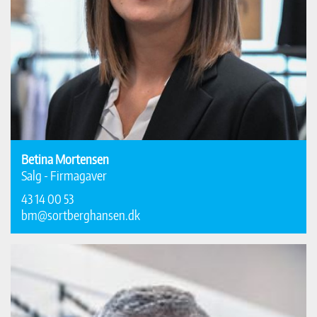
Betina Mortensen
Salg - Firmagaver
43 14 00 53
bm@sortberghansen.dk