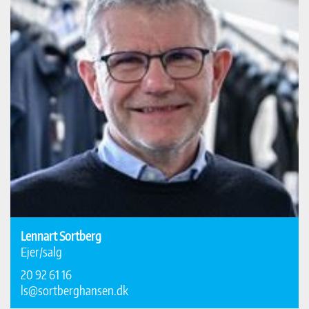
Lennart Sortberg
Ejer/salg
20 92 61 16
ls@sortberghansen.dk