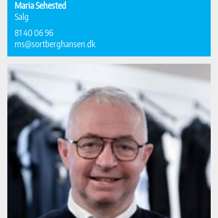
Maria Sehested
Salg
81 40 06 96
ms@sortberghansen.dk