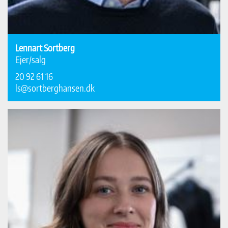
Lennart Sortberg
Ejer/salg
20 92 61 16
ls@sortberghansen.dk