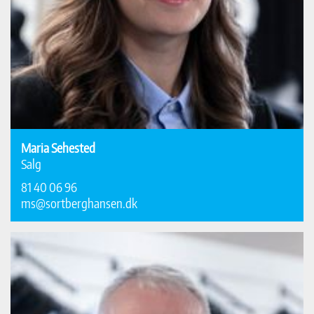
Maria Sehested
Salg
81 40 06 96
ms@sortberghansen.dk