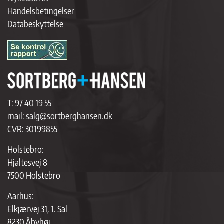
Handelsbetingelser
Databeskyttelse
T:
97 40 19 55
mail:
salg@sortberghansen.dk
CVR: 30199855
Holstebro:
Hjaltesvej 8
7500 Holstebro
Aarhus:
Elkjærvej 31, 1. Sal
8230 Åbyhøj