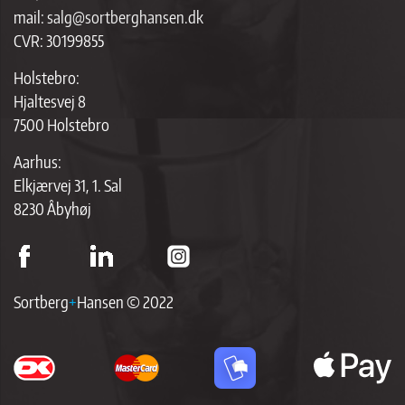
mail:
salg@sortberghansen.dk
CVR: 30199855
Holstebro:
Hjaltesvej 8
7500 Holstebro
Aarhus:
Elkjærvej 31, 1. Sal
8230 Åbyhøj
Sortberg
+
Hansen © 2022
ap
p
br