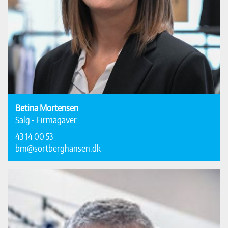
Betina Mortensen
Salg - Firmagaver
43 14 00 53
bm@sortberghansen.dk