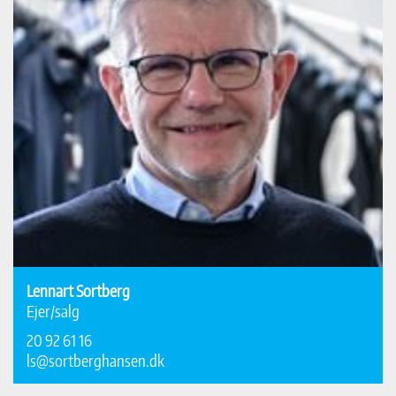
Lennart Sortberg
Ejer/salg
20 92 61 16
ls@sortberghansen.dk