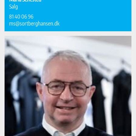
Salg
81 40 06 96
ms@sortberghansen.dk