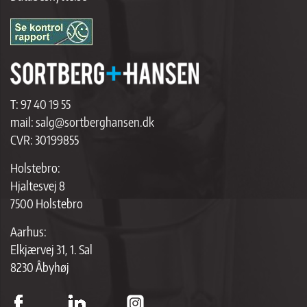
T:
97 40 19 55
mail:
salg@sortberghansen.dk
CVR: 30199855
Holstebro:
Hjaltesvej 8
7500 Holstebro
Aarhus:
Elkjærvej 31, 1. Sal
8230 Åbyhøj