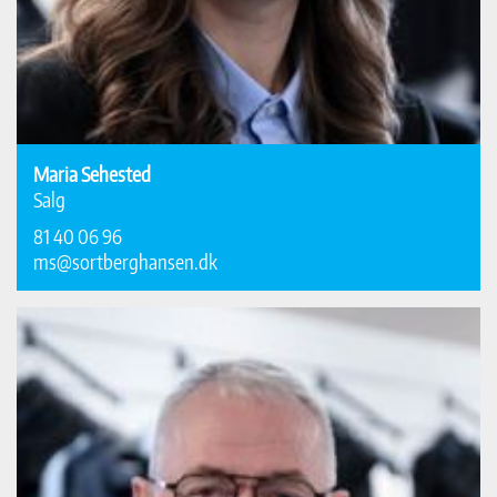
Maria Sehested
Salg
81 40 06 96
ms@sortberghansen.dk