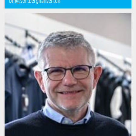
bm@sortberghansen.dk