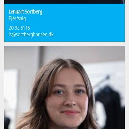
Lennart Sortberg
Ejer/salg
20 92 61 16
ls@sortberghansen.dk