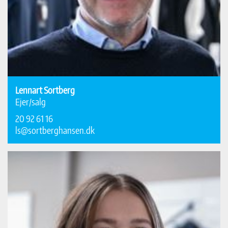
Lennart Sortberg
Ejer/salg
20 92 61 16
ls@sortberghansen.dk