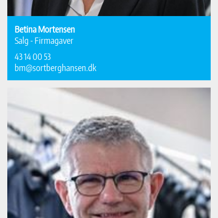
Betina Mortensen
Salg - Firmagaver
43 14 00 53
bm@sortberghansen.dk