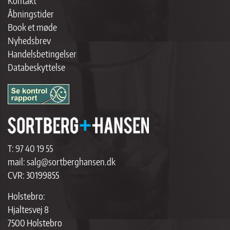
Kontakt
Åbningstider
Book et møde
Nyhedsbrev
Handelsbetingelser
Databeskyttelse
T:
97 40 19 55
mail:
salg@sortberghansen.dk
CVR: 30199855
Holstebro:
Hjaltesvej 8
7500 Holstebro