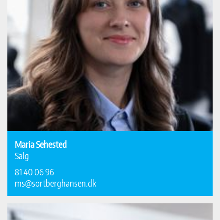
Maria Sehested
Salg
81 40 06 96
ms@sortberghansen.dk