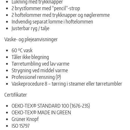
Lukning med trykknapper
2 brystlommer med “pencil”-strop
2 hoftelommer med trykknapper og nøgleremme
Indvendig separat lomme i hoftelommen
Justerbar ryg / talje
Vaske- og plejeanvisninger
60 °C vask
Tåler ikke blegning
Tørretumbling ved lav varme
Strygning ved middel varme
Professionel rensning (P)
Vaskeprocedure 8 – tørring i steamer eller tørretumbler
Certifikater
OEKO-TEX® STANDARD 100 (1676-235)
OEKO-TEX® MADE IN GREEN
Grüner Knopf
ISO 15797