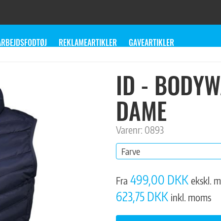
ARBEJDSFODTØJ
REKLAMEARTIKLER
GAVEARTIKLER
ID - BODY
DAME
Varenr: 0893
Farve
499,00 DKK
Fra
ekskl. 
623,75 DKK
inkl. moms