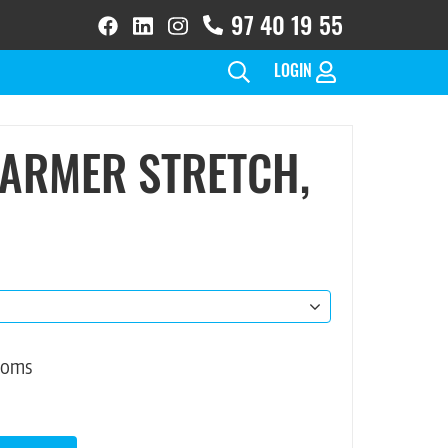
97 40 19 55
facebook
linkedin
instagram
brands
brands
brands
solid
solid
solid(1)
LOGIN
WARMER STRETCH,
moms