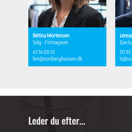
Betina Mortensen
Lenna
Salg - Firmagaver
Ejer/s
43 14 00 53
20 92 
bm@sortberghansen.dk
ls@so
Leder du efter...