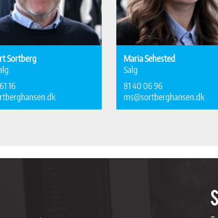
rt Sortberg
Maria Sehested
alg
Salg
61 16
81 40 06 96
rtberghansen.dk
ms@sortberghansen.dk