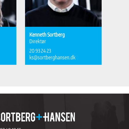
Kenneth Sortberg
Direktør
20 93 24 23
ks@sortberghansen.dk