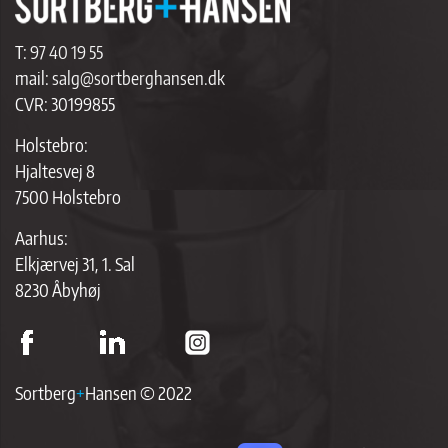
T:
97 40 19 55
mail:
salg@sortberghansen.dk
CVR: 30199855
Holstebro:
Hjaltesvej 8
7500 Holstebro
Aarhus:
Elkjærvej 31, 1. Sal
8230 Åbyhøj
Sortberg
+
Hansen © 2022
ap