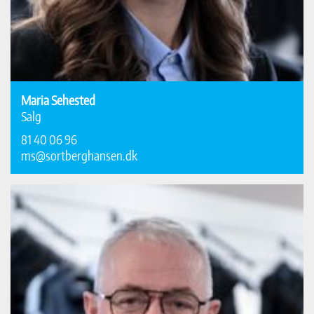
Maria Sehested
Salg
81 40 06 96
ms@sortberghansen.dk