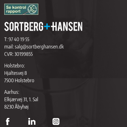
T:
97 40 19 55
mail:
salg@sortberghansen.dk
CVR: 30199855
Holstebro:
Hjaltesvej 8
7500 Holstebro
Aarhus:
Elkjærvej 31, 1. Sal
8230 Åbyhøj