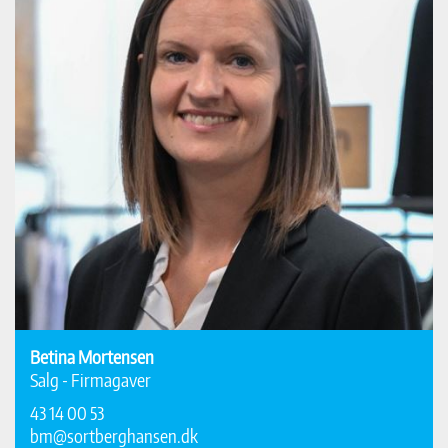
Betina Mortensen
Salg - Firmagaver
43 14 00 53
bm@sortberghansen.dk