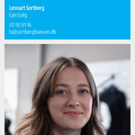
Lennart Sortberg
Ejer/salg
20 92 61 16
ls@sortberghansen.dk